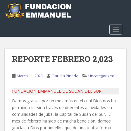
S
k
i
p
t
TOGGLE
o
m
a
REPORTE FEBRERO 2,023
i
n
c
March 11, 2023
Claudia Pineda
Uncategorized
o
n
t
FUNDACIÓN EMMANUEL DE SUDÁN DEL SUR
e
Damos gracias por un mes más en el cual Dios nos ha
n
permitido servir a través de diferentes actividades en
t
comunidades de Juba, la Capital de Sudán del Sur. El
mes de febrero ha sido de mucha bendición, damos
gracias a Dios por aquellos que de una u otra forma