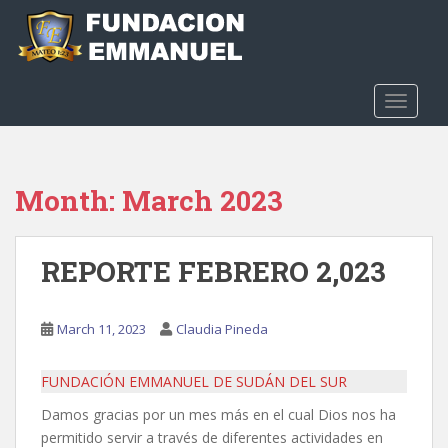
S
k
i
p
t
TOGGLE
o
m
a
Month:
March 2023
i
n
c
REPORTE FEBRERO 2,023
o
n
t
March 11, 2023
Claudia Pineda
e
n
t
FUNDACIÓN EMMANUEL DE SUDÁN DEL SUR
Damos gracias por un mes más en el cual Dios nos ha
permitido servir a través de diferentes actividades en